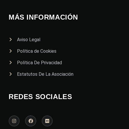
MÁS INFORMACIÓN
Aviso Legal
Política de Cookies
Política De Privacidad
Estatutos De La Asociación
REDES SOCIALES
I
F
F
n
a
l
s
c
i